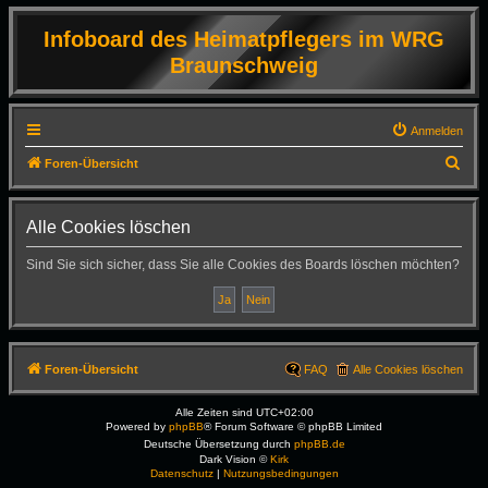
Infoboard des Heimatpflegers im WRG
Braunschweig
Anmelden
S
Foren-Übersicht
u
c
Alle Cookies löschen
h
Sind Sie sich sicher, dass Sie alle Cookies des Boards löschen möchten?
e
Foren-Übersicht
FAQ
Alle Cookies löschen
Alle Zeiten sind
UTC+02:00
Powered by
phpBB
® Forum Software © phpBB Limited
Deutsche Übersetzung durch
phpBB.de
Dark Vision ©
Kirk
Datenschutz
|
Nutzungsbedingungen