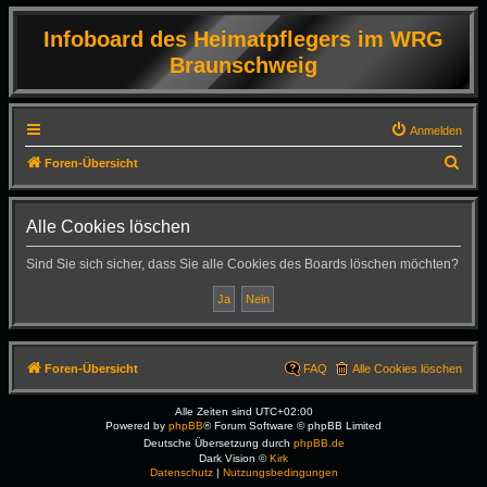
Infoboard des Heimatpflegers im WRG
Braunschweig
Anmelden
S
Foren-Übersicht
u
c
Alle Cookies löschen
h
Sind Sie sich sicher, dass Sie alle Cookies des Boards löschen möchten?
e
Foren-Übersicht
FAQ
Alle Cookies löschen
Alle Zeiten sind
UTC+02:00
Powered by
phpBB
® Forum Software © phpBB Limited
Deutsche Übersetzung durch
phpBB.de
Dark Vision ©
Kirk
Datenschutz
|
Nutzungsbedingungen