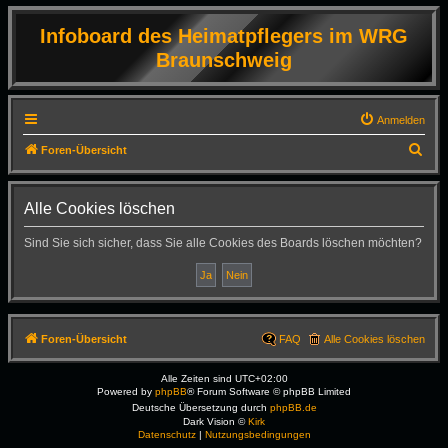
Infoboard des Heimatpflegers im WRG
Braunschweig
Anmelden
S
Foren-Übersicht
u
c
Alle Cookies löschen
h
Sind Sie sich sicher, dass Sie alle Cookies des Boards löschen möchten?
e
Foren-Übersicht
FAQ
Alle Cookies löschen
Alle Zeiten sind
UTC+02:00
Powered by
phpBB
® Forum Software © phpBB Limited
Deutsche Übersetzung durch
phpBB.de
Dark Vision ©
Kirk
Datenschutz
|
Nutzungsbedingungen