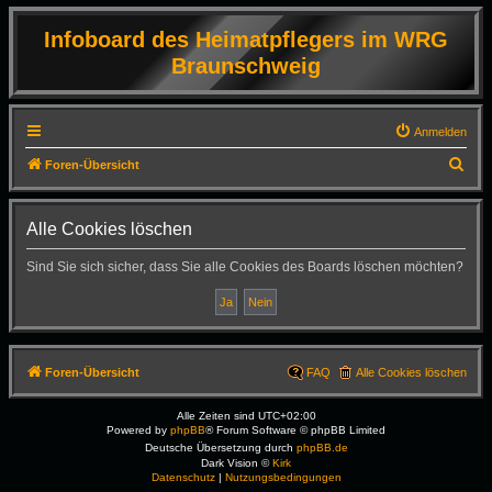
Infoboard des Heimatpflegers im WRG
Braunschweig
Anmelden
S
Foren-Übersicht
u
c
Alle Cookies löschen
h
Sind Sie sich sicher, dass Sie alle Cookies des Boards löschen möchten?
e
Foren-Übersicht
FAQ
Alle Cookies löschen
Alle Zeiten sind
UTC+02:00
Powered by
phpBB
® Forum Software © phpBB Limited
Deutsche Übersetzung durch
phpBB.de
Dark Vision ©
Kirk
Datenschutz
|
Nutzungsbedingungen