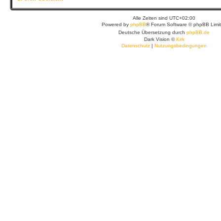
Alle Zeiten sind
UTC+02:00
Powered by
phpBB
® Forum Software © phpBB Limi
Deutsche Übersetzung durch
phpBB.de
Dark Vision ©
Kirk
Datenschutz
|
Nutzungsbedingungen