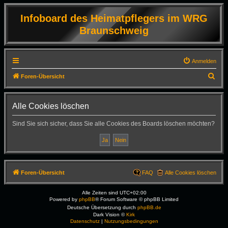
Infoboard des Heimatpflegers im WRG
Braunschweig
Anmelden
S
Foren-Übersicht
u
c
Alle Cookies löschen
h
Sind Sie sich sicher, dass Sie alle Cookies des Boards löschen möchten?
e
Foren-Übersicht
FAQ
Alle Cookies löschen
Alle Zeiten sind
UTC+02:00
Powered by
phpBB
® Forum Software © phpBB Limited
Deutsche Übersetzung durch
phpBB.de
Dark Vision ©
Kirk
Datenschutz
|
Nutzungsbedingungen