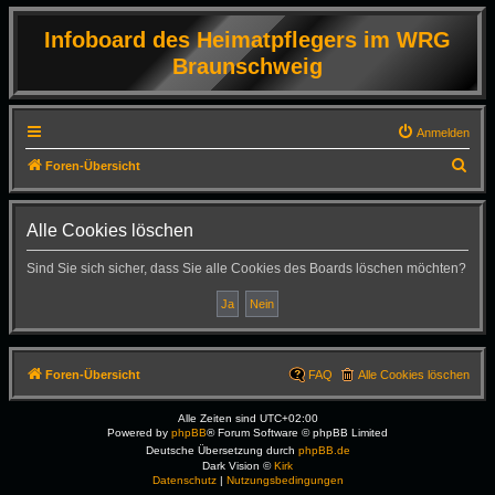
Infoboard des Heimatpflegers im WRG
Braunschweig
Anmelden
S
Foren-Übersicht
u
c
Alle Cookies löschen
h
Sind Sie sich sicher, dass Sie alle Cookies des Boards löschen möchten?
e
Foren-Übersicht
FAQ
Alle Cookies löschen
Alle Zeiten sind
UTC+02:00
Powered by
phpBB
® Forum Software © phpBB Limited
Deutsche Übersetzung durch
phpBB.de
Dark Vision ©
Kirk
Datenschutz
|
Nutzungsbedingungen