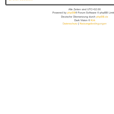
Alle Zeiten sind
UTC+02:00
Powered by
phpBB
® Forum Software © phpBB Limi
Deutsche Übersetzung durch
phpBB.de
Dark Vision ©
Kirk
Datenschutz
|
Nutzungsbedingungen