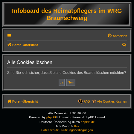
Infoboard des Heimatpflegers im WRG
Braunschweig
Anmelden
S
Foren-Übersicht
u
c
Alle Cookies löschen
h
Sind Sie sich sicher, dass Sie alle Cookies des Boards löschen möchten?
e
Foren-Übersicht
FAQ
Alle Cookies löschen
Alle Zeiten sind
UTC+02:00
Powered by
phpBB
® Forum Software © phpBB Limited
Deutsche Übersetzung durch
phpBB.de
Dark Vision ©
Kirk
Datenschutz
|
Nutzungsbedingungen