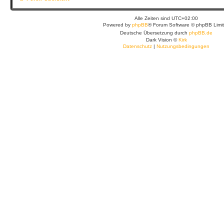
Alle Zeiten sind
UTC+02:00
Powered by
phpBB
® Forum Software © phpBB Limi
Deutsche Übersetzung durch
phpBB.de
Dark Vision ©
Kirk
Datenschutz
|
Nutzungsbedingungen