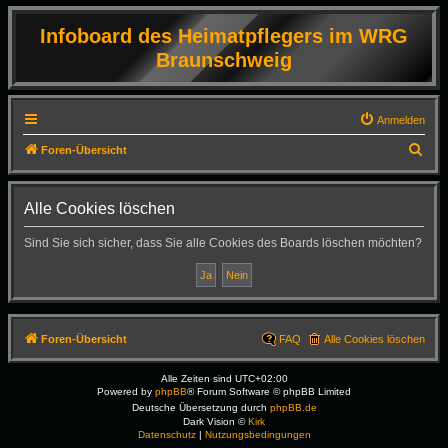
Infoboard des Heimatpflegers im WRG
Braunschweig
Anmelden
S
Foren-Übersicht
u
c
Alle Cookies löschen
h
Sind Sie sich sicher, dass Sie alle Cookies des Boards löschen möchten?
e
Foren-Übersicht
FAQ
Alle Cookies löschen
Alle Zeiten sind
UTC+02:00
Powered by
phpBB
® Forum Software © phpBB Limited
Deutsche Übersetzung durch
phpBB.de
Dark Vision ©
Kirk
Datenschutz
|
Nutzungsbedingungen