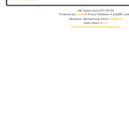
Alle Zeiten sind
UTC+02:00
Powered by
phpBB
® Forum Software © phpBB Limi
Deutsche Übersetzung durch
phpBB.de
Dark Vision ©
Kirk
Datenschutz
|
Nutzungsbedingungen