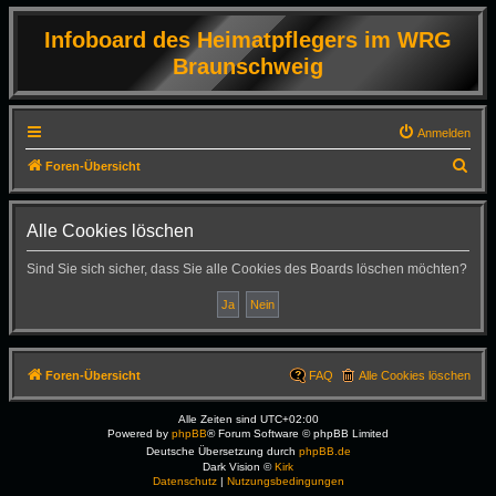
Infoboard des Heimatpflegers im WRG
Braunschweig
Anmelden
S
Foren-Übersicht
u
c
Alle Cookies löschen
h
Sind Sie sich sicher, dass Sie alle Cookies des Boards löschen möchten?
e
Foren-Übersicht
FAQ
Alle Cookies löschen
Alle Zeiten sind
UTC+02:00
Powered by
phpBB
® Forum Software © phpBB Limited
Deutsche Übersetzung durch
phpBB.de
Dark Vision ©
Kirk
Datenschutz
|
Nutzungsbedingungen