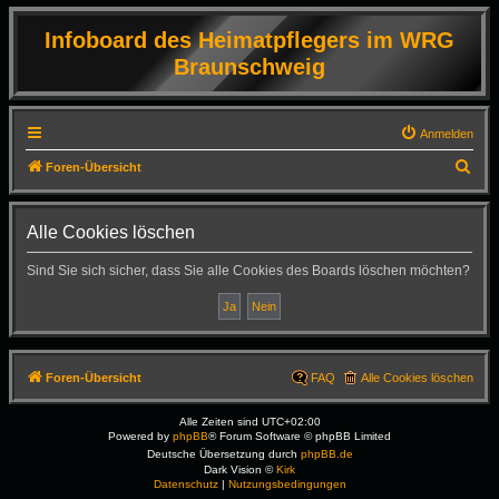
Infoboard des Heimatpflegers im WRG
Braunschweig
Anmelden
S
Foren-Übersicht
u
c
Alle Cookies löschen
h
Sind Sie sich sicher, dass Sie alle Cookies des Boards löschen möchten?
e
Foren-Übersicht
FAQ
Alle Cookies löschen
Alle Zeiten sind
UTC+02:00
Powered by
phpBB
® Forum Software © phpBB Limited
Deutsche Übersetzung durch
phpBB.de
Dark Vision ©
Kirk
Datenschutz
|
Nutzungsbedingungen