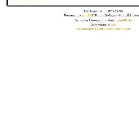
Alle Zeiten sind
UTC+02:00
Powered by
phpBB
® Forum Software © phpBB Limi
Deutsche Übersetzung durch
phpBB.de
Dark Vision ©
Kirk
Datenschutz
|
Nutzungsbedingungen