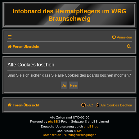
Infoboard des Heimatpflegers im WRG
Braunschweig
Anmelden
S
Foren-Übersicht
u
c
Alle Cookies löschen
h
Sind Sie sich sicher, dass Sie alle Cookies des Boards löschen möchten?
e
Foren-Übersicht
FAQ
Alle Cookies löschen
Alle Zeiten sind
UTC+02:00
Powered by
phpBB
® Forum Software © phpBB Limited
Deutsche Übersetzung durch
phpBB.de
Dark Vision ©
Kirk
Datenschutz
|
Nutzungsbedingungen