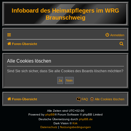
Infoboard des Heimatpflegers im WRG
Braunschweig
Anmelden
S
Foren-Übersicht
u
c
Alle Cookies löschen
h
Sind Sie sich sicher, dass Sie alle Cookies des Boards löschen möchten?
e
Foren-Übersicht
FAQ
Alle Cookies löschen
Alle Zeiten sind
UTC+02:00
Powered by
phpBB
® Forum Software © phpBB Limited
Deutsche Übersetzung durch
phpBB.de
Dark Vision ©
Kirk
Datenschutz
|
Nutzungsbedingungen