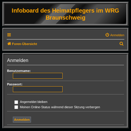
Infoboard des Heimatpflegers im WRG
Braunschweig
Anmelden
S
Foren-Übersicht
u
c
Anmelden
h
Benutzername:
e
Passwort:
Angemeldet bleiben
Meinen Online-Status während dieser Sitzung verbergen