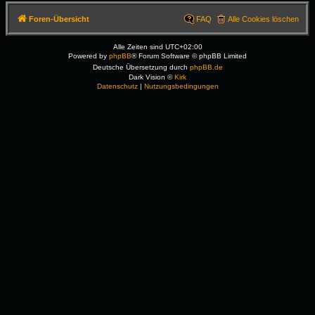
Foren-Übersicht
FAQ
Alle Cookies löschen
Alle Zeiten sind
UTC+02:00
Powered by
phpBB
® Forum Software © phpBB Limited
Deutsche Übersetzung durch
phpBB.de
Dark Vision ©
Kirk
Datenschutz
|
Nutzungsbedingungen