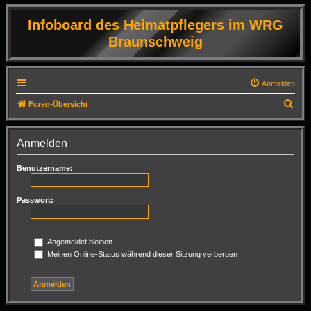
Infoboard des Heimatpflegers im WRG
Braunschweig
Anmelden
S
Foren-Übersicht
u
c
Anmelden
h
Benutzername:
e
Passwort:
Angemeldet bleiben
Meinen Online-Status während dieser Sitzung verbergen