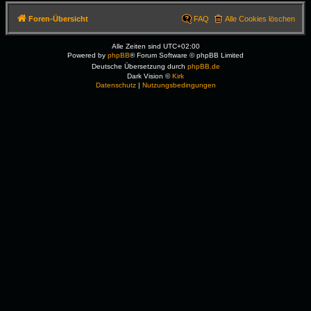
Foren-Übersicht
FAQ
Alle Cookies löschen
Alle Zeiten sind
UTC+02:00
Powered by
phpBB
® Forum Software © phpBB Limited
Deutsche Übersetzung durch
phpBB.de
Dark Vision ©
Kirk
Datenschutz
|
Nutzungsbedingungen