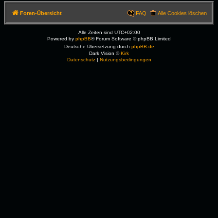
Foren-Übersicht
FAQ
Alle Cookies löschen
Alle Zeiten sind
UTC+02:00
Powered by
phpBB
® Forum Software © phpBB Limited
Deutsche Übersetzung durch
phpBB.de
Dark Vision ©
Kirk
Datenschutz
|
Nutzungsbedingungen