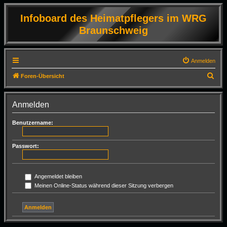
Infoboard des Heimatpflegers im WRG
Braunschweig
Anmelden
S
Foren-Übersicht
u
c
Anmelden
h
Benutzername:
e
Passwort:
Angemeldet bleiben
Meinen Online-Status während dieser Sitzung verbergen