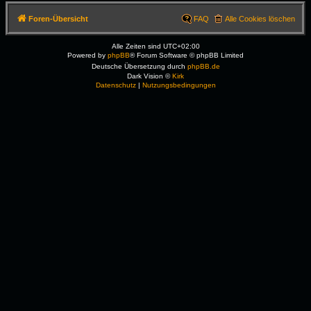
Foren-Übersicht
FAQ
Alle Cookies löschen
Alle Zeiten sind
UTC+02:00
Powered by
phpBB
® Forum Software © phpBB Limited
Deutsche Übersetzung durch
phpBB.de
Dark Vision ©
Kirk
Datenschutz
|
Nutzungsbedingungen