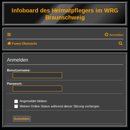
Infoboard des Heimatpflegers im WRG
Braunschweig
Anmelden
S
Foren-Übersicht
u
c
Anmelden
h
Benutzername:
e
Passwort:
Angemeldet bleiben
Meinen Online-Status während dieser Sitzung verbergen