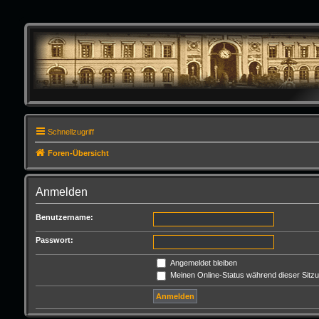
Schnellzugriff
Foren-Übersicht
Anmelden
Benutzername:
Passwort:
Angemeldet bleiben
Meinen Online-Status während dieser Sitz