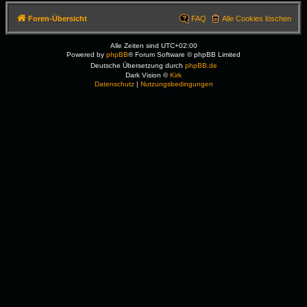
Foren-Übersicht
FAQ
Alle Cookies löschen
Alle Zeiten sind
UTC+02:00
Powered by
phpBB
® Forum Software © phpBB Limited
Deutsche Übersetzung durch
phpBB.de
Dark Vision ©
Kirk
Datenschutz
|
Nutzungsbedingungen