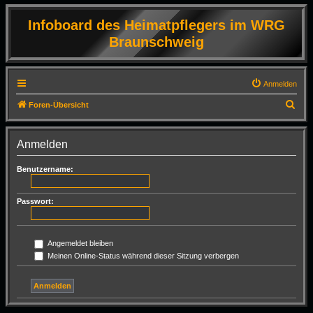
Infoboard des Heimatpflegers im WRG
Braunschweig
Anmelden
S
Foren-Übersicht
u
c
Anmelden
h
Benutzername:
e
Passwort:
Angemeldet bleiben
Meinen Online-Status während dieser Sitzung verbergen