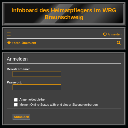
Infoboard des Heimatpflegers im WRG
Braunschweig
Anmelden
S
Foren-Übersicht
u
c
Anmelden
h
Benutzername:
e
Passwort:
Angemeldet bleiben
Meinen Online-Status während dieser Sitzung verbergen