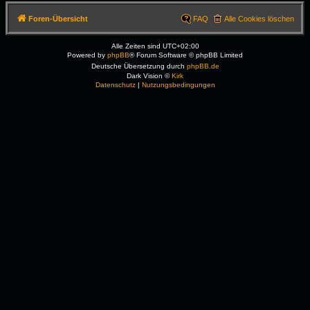
Foren-Übersicht
FAQ
Alle Cookies löschen
Alle Zeiten sind
UTC+02:00
Powered by
phpBB
® Forum Software © phpBB Limited
Deutsche Übersetzung durch
phpBB.de
Dark Vision ©
Kirk
Datenschutz
|
Nutzungsbedingungen