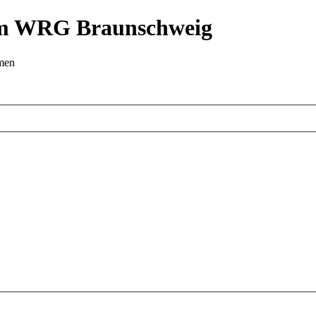
 im WRG Braunschweig
emen