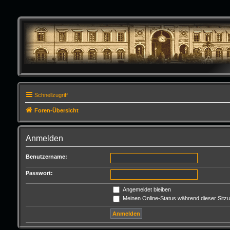
Schnellzugriff
Foren-Übersicht
Anmelden
Benutzername:
Passwort:
Angemeldet bleiben
Meinen Online-Status während dieser Sitz