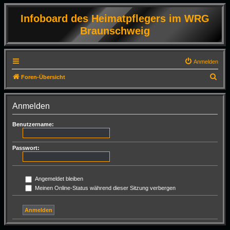
Infoboard des Heimatpflegers im WRG
Braunschweig
Anmelden
S
Foren-Übersicht
u
c
Anmelden
h
Benutzername:
e
Passwort:
Angemeldet bleiben
Meinen Online-Status während dieser Sitzung verbergen