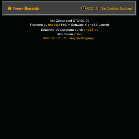
Foren-Übersicht
FAQ
Alle Cookies löschen
Alle Zeiten sind
UTC+02:00
Powered by
phpBB
® Forum Software © phpBB Limited
Deutsche Übersetzung durch
phpBB.de
Dark Vision ©
Kirk
Datenschutz
|
Nutzungsbedingungen