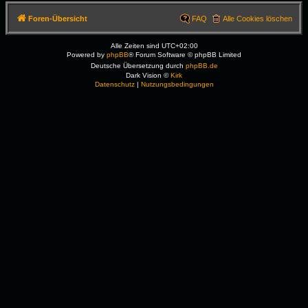
Foren-Übersicht
FAQ
Alle Cookies löschen
Alle Zeiten sind
UTC+02:00
Powered by
phpBB
® Forum Software © phpBB Limited
Deutsche Übersetzung durch
phpBB.de
Dark Vision ©
Kirk
Datenschutz
|
Nutzungsbedingungen