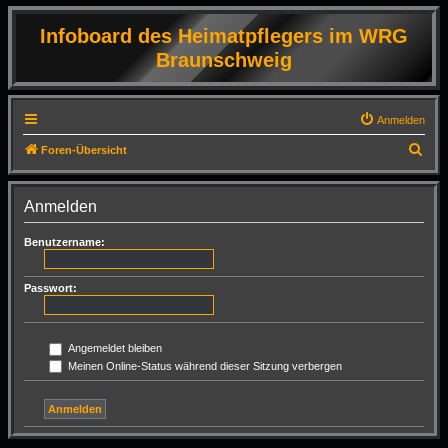
Infoboard des Heimatpflegers im WRG
Braunschweig
Anmelden
S
Foren-Übersicht
u
c
Anmelden
h
Benutzername:
e
Passwort:
Angemeldet bleiben
Meinen Online-Status während dieser Sitzung verbergen