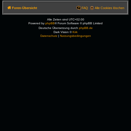
Foren-Übersicht
FAQ
Alle Cookies löschen
Alle Zeiten sind
UTC+02:00
Powered by
phpBB
® Forum Software © phpBB Limited
Deutsche Übersetzung durch
phpBB.de
Dark Vision ©
Kirk
Datenschutz
|
Nutzungsbedingungen