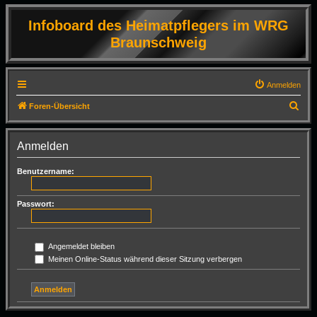
Infoboard des Heimatpflegers im WRG
Braunschweig
Anmelden
S
Foren-Übersicht
u
c
Anmelden
h
Benutzername:
e
Passwort:
Angemeldet bleiben
Meinen Online-Status während dieser Sitzung verbergen