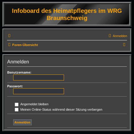
Infoboard des Heimatpflegers im WRG
Braunschweig
Anmelden
S
Foren-Übersicht
u
c
Anmelden
h
Benutzername:
e
Passwort:
Angemeldet bleiben
Meinen Online-Status während dieser Sitzung verbergen