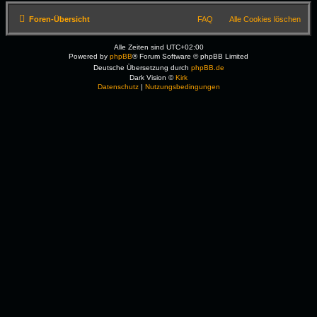
Foren-Übersicht
FAQ
Alle Cookies löschen
Alle Zeiten sind
UTC+02:00
Powered by
phpBB
® Forum Software © phpBB Limited
Deutsche Übersetzung durch
phpBB.de
Dark Vision ©
Kirk
Datenschutz
|
Nutzungsbedingungen