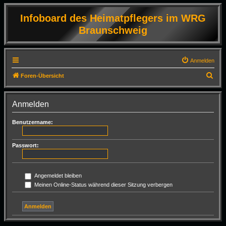
Infoboard des Heimatpflegers im WRG
Braunschweig
Anmelden
S
Foren-Übersicht
u
c
Anmelden
h
Benutzername:
e
Passwort:
Angemeldet bleiben
Meinen Online-Status während dieser Sitzung verbergen