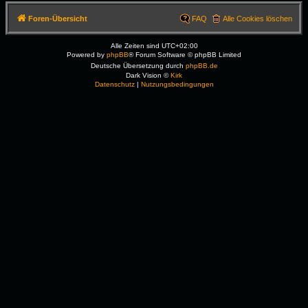
Foren-Übersicht
FAQ
Alle Cookies löschen
Alle Zeiten sind
UTC+02:00
Powered by
phpBB
® Forum Software © phpBB Limited
Deutsche Übersetzung durch
phpBB.de
Dark Vision ©
Kirk
Datenschutz
|
Nutzungsbedingungen