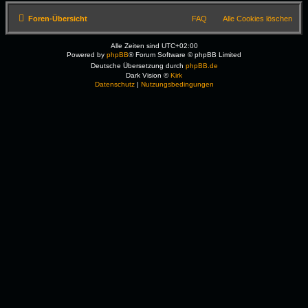
Foren-Übersicht
FAQ
Alle Cookies löschen
Alle Zeiten sind
UTC+02:00
Powered by
phpBB
® Forum Software © phpBB Limited
Deutsche Übersetzung durch
phpBB.de
Dark Vision ©
Kirk
Datenschutz
|
Nutzungsbedingungen