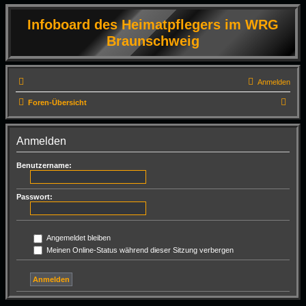
Infoboard des Heimatpflegers im WRG
Braunschweig
Anmelden
S
Foren-Übersicht
u
c
Anmelden
h
Benutzername:
e
Passwort:
Angemeldet bleiben
Meinen Online-Status während dieser Sitzung verbergen