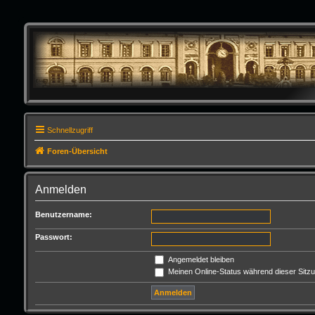
Schnellzugriff
Foren-Übersicht
Anmelden
Benutzername:
Passwort:
Angemeldet bleiben
Meinen Online-Status während dieser Sitz