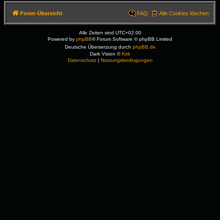
Foren-Übersicht
FAQ
Alle Cookies löschen
Alle Zeiten sind
UTC+02:00
Powered by
phpBB
® Forum Software © phpBB Limited
Deutsche Übersetzung durch
phpBB.de
Dark Vision ©
Kirk
Datenschutz
|
Nutzungsbedingungen