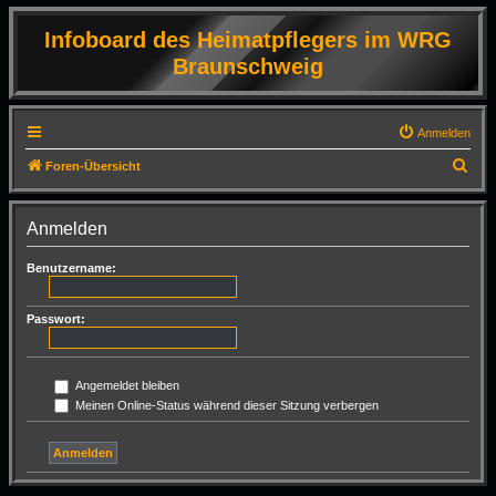
Infoboard des Heimatpflegers im WRG
Braunschweig
Anmelden
S
Foren-Übersicht
u
c
Anmelden
h
Benutzername:
e
Passwort:
Angemeldet bleiben
Meinen Online-Status während dieser Sitzung verbergen