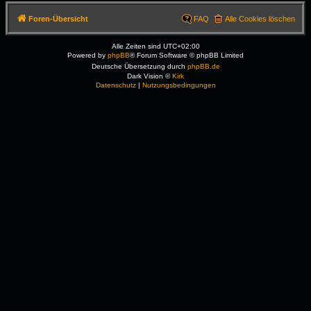
Foren-Übersicht
FAQ
Alle Cookies löschen
Alle Zeiten sind
UTC+02:00
Powered by
phpBB
® Forum Software © phpBB Limited
Deutsche Übersetzung durch
phpBB.de
Dark Vision ©
Kirk
Datenschutz
|
Nutzungsbedingungen