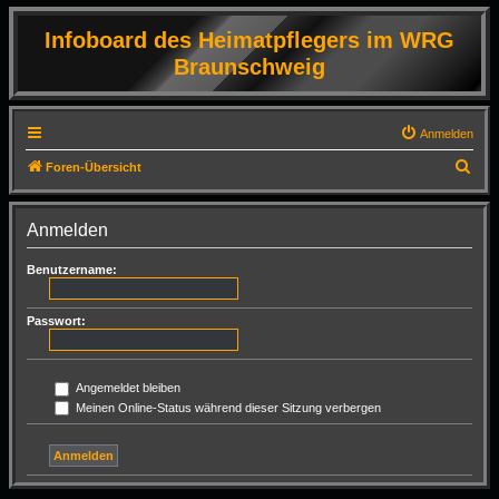
Infoboard des Heimatpflegers im WRG
Braunschweig
Anmelden
S
Foren-Übersicht
u
c
Anmelden
h
Benutzername:
e
Passwort:
Angemeldet bleiben
Meinen Online-Status während dieser Sitzung verbergen