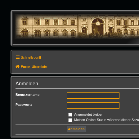
Schnellzugriff
Foren-Übersicht
Anmelden
Benutzername:
Passwort:
Angemeldet bleiben
Meinen Online-Status während dieser Sitz