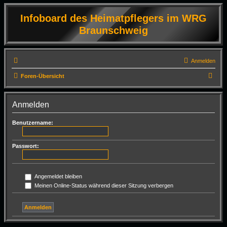
Infoboard des Heimatpflegers im WRG
Braunschweig
Anmelden
S
Foren-Übersicht
u
c
Anmelden
h
Benutzername:
e
Passwort:
Angemeldet bleiben
Meinen Online-Status während dieser Sitzung verbergen