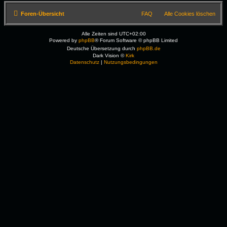
Foren-Übersicht
FAQ
Alle Cookies löschen
Alle Zeiten sind
UTC+02:00
Powered by
phpBB
® Forum Software © phpBB Limited
Deutsche Übersetzung durch
phpBB.de
Dark Vision ©
Kirk
Datenschutz
|
Nutzungsbedingungen