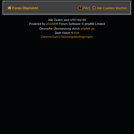
Foren-Übersicht
FAQ
Alle Cookies löschen
Alle Zeiten sind
UTC+02:00
Powered by
phpBB
® Forum Software © phpBB Limited
Deutsche Übersetzung durch
phpBB.de
Dark Vision ©
Kirk
Datenschutz
|
Nutzungsbedingungen