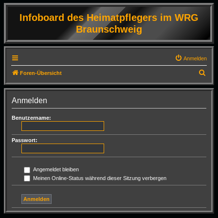
Infoboard des Heimatpflegers im WRG
Braunschweig
Anmelden
S
Foren-Übersicht
u
c
Anmelden
h
Benutzername:
e
Passwort:
Angemeldet bleiben
Meinen Online-Status während dieser Sitzung verbergen