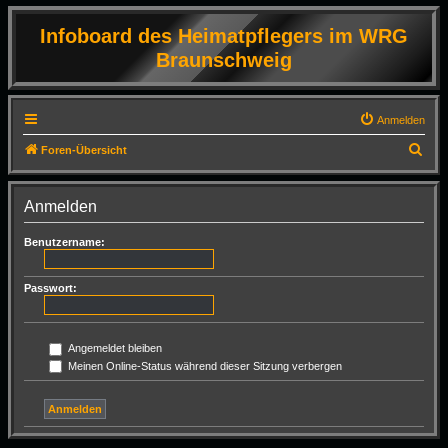
Infoboard des Heimatpflegers im WRG
Braunschweig
Anmelden
S
Foren-Übersicht
u
c
Anmelden
h
Benutzername:
e
Passwort:
Angemeldet bleiben
Meinen Online-Status während dieser Sitzung verbergen