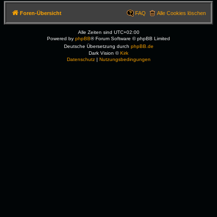
Foren-Übersicht
FAQ
Alle Cookies löschen
Alle Zeiten sind
UTC+02:00
Powered by
phpBB
® Forum Software © phpBB Limited
Deutsche Übersetzung durch
phpBB.de
Dark Vision ©
Kirk
Datenschutz
|
Nutzungsbedingungen