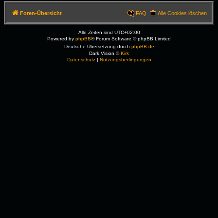
Foren-Übersicht
FAQ
Alle Cookies löschen
Alle Zeiten sind
UTC+02:00
Powered by
phpBB
® Forum Software © phpBB Limited
Deutsche Übersetzung durch
phpBB.de
Dark Vision ©
Kirk
Datenschutz
|
Nutzungsbedingungen