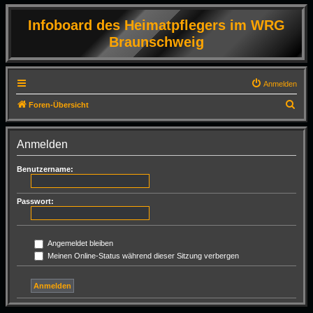
Infoboard des Heimatpflegers im WRG
Braunschweig
Anmelden
S
Foren-Übersicht
u
c
Anmelden
h
Benutzername:
e
Passwort:
Angemeldet bleiben
Meinen Online-Status während dieser Sitzung verbergen