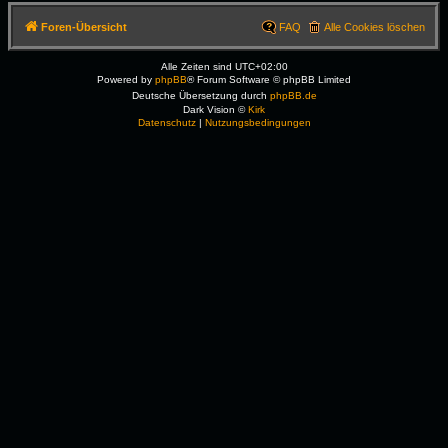
Foren-Übersicht
FAQ
Alle Cookies löschen
Alle Zeiten sind
UTC+02:00
Powered by
phpBB
® Forum Software © phpBB Limited
Deutsche Übersetzung durch
phpBB.de
Dark Vision ©
Kirk
Datenschutz
|
Nutzungsbedingungen