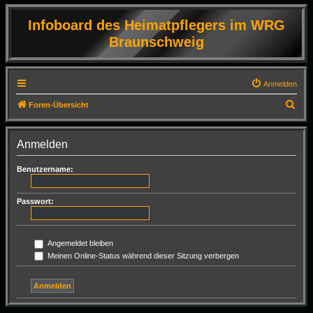
Infoboard des Heimatpflegers im WRG
Braunschweig
Anmelden
S
Foren-Übersicht
u
c
Anmelden
h
Benutzername:
e
Passwort:
Angemeldet bleiben
Meinen Online-Status während dieser Sitzung verbergen