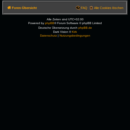
Foren-Übersicht
FAQ
Alle Cookies löschen
Alle Zeiten sind
UTC+02:00
Powered by
phpBB
® Forum Software © phpBB Limited
Deutsche Übersetzung durch
phpBB.de
Dark Vision ©
Kirk
Datenschutz
|
Nutzungsbedingungen