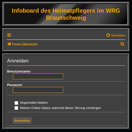
Infoboard des Heimatpflegers im WRG
Braunschweig
Anmelden
S
Foren-Übersicht
u
c
Anmelden
h
Benutzername:
e
Passwort:
Angemeldet bleiben
Meinen Online-Status während dieser Sitzung verbergen