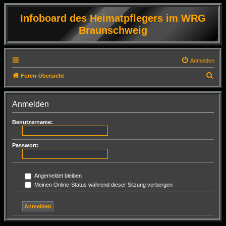
Infoboard des Heimatpflegers im WRG
Braunschweig
Anmelden
S
Foren-Übersicht
u
c
Anmelden
h
Benutzername:
e
Passwort:
Angemeldet bleiben
Meinen Online-Status während dieser Sitzung verbergen