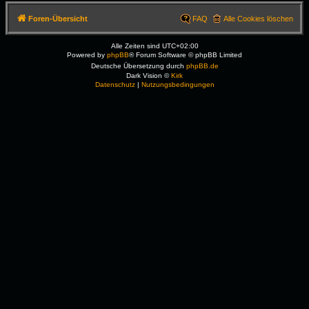
Foren-Übersicht
FAQ
Alle Cookies löschen
Alle Zeiten sind
UTC+02:00
Powered by
phpBB
® Forum Software © phpBB Limited
Deutsche Übersetzung durch
phpBB.de
Dark Vision ©
Kirk
Datenschutz
|
Nutzungsbedingungen