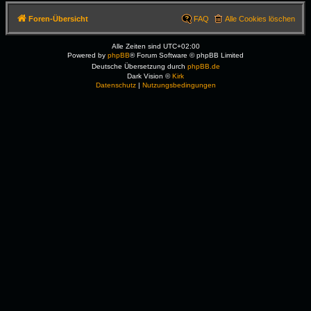
Foren-Übersicht
FAQ
Alle Cookies löschen
Alle Zeiten sind
UTC+02:00
Powered by
phpBB
® Forum Software © phpBB Limited
Deutsche Übersetzung durch
phpBB.de
Dark Vision ©
Kirk
Datenschutz
|
Nutzungsbedingungen