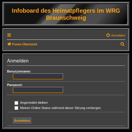
Infoboard des Heimatpflegers im WRG
Braunschweig
Anmelden
S
Foren-Übersicht
u
c
Anmelden
h
Benutzername:
e
Passwort:
Angemeldet bleiben
Meinen Online-Status während dieser Sitzung verbergen