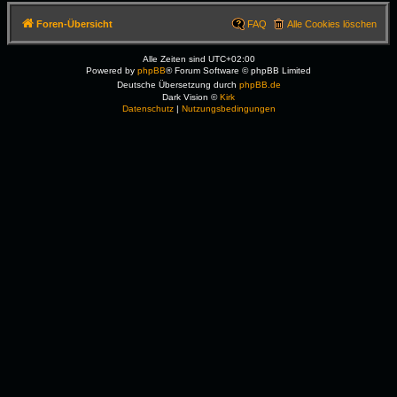
Foren-Übersicht
FAQ
Alle Cookies löschen
Alle Zeiten sind
UTC+02:00
Powered by
phpBB
® Forum Software © phpBB Limited
Deutsche Übersetzung durch
phpBB.de
Dark Vision ©
Kirk
Datenschutz
|
Nutzungsbedingungen