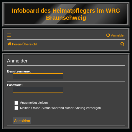
Infoboard des Heimatpflegers im WRG
Braunschweig
Anmelden
S
Foren-Übersicht
u
c
Anmelden
h
Benutzername:
e
Passwort:
Angemeldet bleiben
Meinen Online-Status während dieser Sitzung verbergen