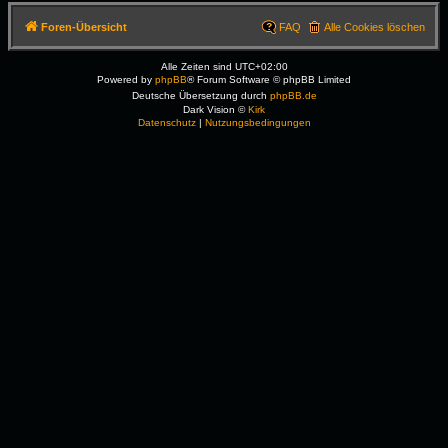
Foren-Übersicht
FAQ
Alle Cookies löschen
Alle Zeiten sind
UTC+02:00
Powered by
phpBB
® Forum Software © phpBB Limited
Deutsche Übersetzung durch
phpBB.de
Dark Vision ©
Kirk
Datenschutz
|
Nutzungsbedingungen