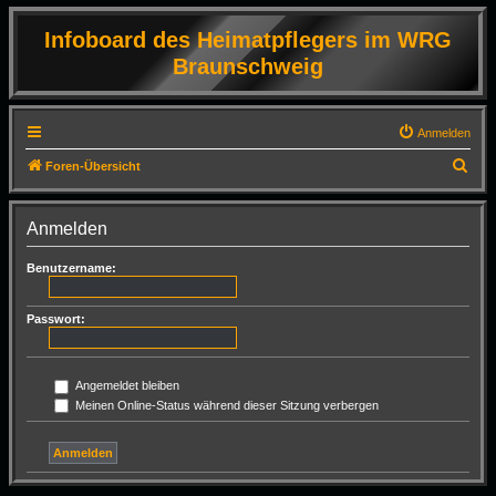
Infoboard des Heimatpflegers im WRG
Braunschweig
Anmelden
S
Foren-Übersicht
u
c
Anmelden
h
Benutzername:
e
Passwort:
Angemeldet bleiben
Meinen Online-Status während dieser Sitzung verbergen