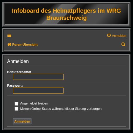
Infoboard des Heimatpflegers im WRG
Braunschweig
Anmelden
S
Foren-Übersicht
u
c
Anmelden
h
Benutzername:
e
Passwort:
Angemeldet bleiben
Meinen Online-Status während dieser Sitzung verbergen