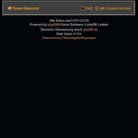
Foren-Übersicht
FAQ
Alle Cookies löschen
Alle Zeiten sind
UTC+02:00
Powered by
phpBB
® Forum Software © phpBB Limited
Deutsche Übersetzung durch
phpBB.de
Dark Vision ©
Kirk
Datenschutz
|
Nutzungsbedingungen