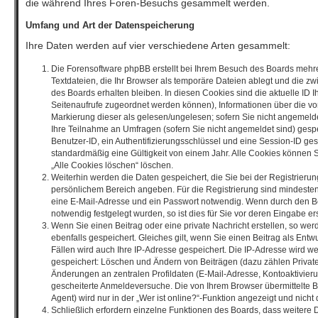
die während Ihres Foren-Besuchs gesammelt werden.
Umfang und Art der Datenspeicherung
Ihre Daten werden auf vier verschiedene Arten gesammelt:
Die Forensoftware phpBB erstellt bei Ihrem Besuch des Boards mehre
Textdateien, die Ihr Browser als temporäre Dateien ablegt und die z
des Boards erhalten bleiben. In diesen Cookies sind die aktuelle ID Ih
Seitenaufrufe zugeordnet werden können), Informationen über die vo
Markierung dieser als gelesen/ungelesen; sofern Sie nicht angemelde
Ihre Teilnahme an Umfragen (sofern Sie nicht angemeldet sind) gespe
Benutzer-ID, ein Authentifizierungsschlüssel und eine Session-ID ge
standardmäßig eine Gültigkeit von einem Jahr. Alle Cookies können Si
„Alle Cookies löschen“ löschen.
Weiterhin werden die Daten gespeichert, die Sie bei der Registrierung
persönlichem Bereich angeben. Für die Registrierung sind mindeste
eine E-Mail-Adresse und ein Passwort notwendig. Wenn durch den Be
notwendig festgelegt wurden, so ist dies für Sie vor deren Eingabe ers
Wenn Sie einen Beitrag oder eine private Nachricht erstellen, so we
ebenfalls gespeichert. Gleiches gilt, wenn Sie einen Beitrag als Entw
Fällen wird auch Ihre IP-Adresse gespeichert. Die IP-Adresse wird we
gespeichert: Löschen und Ändern von Beiträgen (dazu zählen Privat
Änderungen an zentralen Profildaten (E-Mail-Adresse, Kontoaktivier
gescheiterte Anmeldeversuche. Die von Ihrem Browser übermittelte
Agent) wird nur in der „Wer ist online?“-Funktion angezeigt und nicht
Schließlich erfordern einzelne Funktionen des Boards, dass weitere