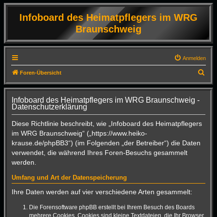
Infoboard des Heimatpflegers im WRG
Braunschweig
Anmelden
S
Foren-Übersicht
u
c
Infoboard des Heimatpflegers im WRG Braunschweig -
Datenschutzerklärung
h
e
Diese Richtlinie beschreibt, wie „Infoboard des Heimatpflegers
im WRG Braunschweig“ („https://www.heiko-
krause.de/phpBB3“) (im Folgenden „der Betreiber“) die Daten
verwendet, die während Ihres Foren-Besuchs gesammelt
werden.
Umfang und Art der Datenspeicherung
Ihre Daten werden auf vier verschiedene Arten gesammelt:
Die Forensoftware phpBB erstellt bei Ihrem Besuch des Boards
mehrere Cookies. Cookies sind kleine Textdateien, die Ihr Browser