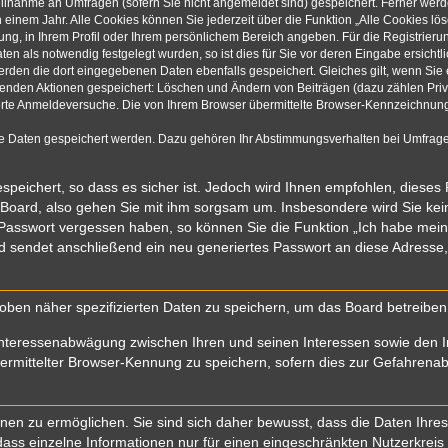
eilnahme an Umfragen (sofern Sie nicht angemeldet sind) gespeichert. Ferner werde
einem Jahr. Alle Cookies können Sie jederzeit über die Funktion „Alle Cookies lö
rung, in Ihrem Profil oder Ihrem persönlichem Bereich angeben. Für die Registrie
n als notwendig festgelegt wurden, so ist dies für Sie vor deren Eingabe ersichtli
werden die dort eingegebenen Daten ebenfalls gespeichert. Gleiches gilt, wenn Sie 
olgenden Aktionen gespeichert: Löschen und Ändern von Beiträgen (dazu zählen Pri
rte Anmeldeversuche. Die von Ihrem Browser übermittelte Browser-Kennzeichnung (
re Daten gespeichert werden. Dazu gehören Ihr Abstimmungsverhalten bei Umfragen
speichert, so dass es sicher ist. Jedoch wird Ihnen empfohlen, dieses
 Board, also gehen Sie mit ihm sorgsam um. Insbesondere wird Sie kein 
r Passwort vergessen haben, so können Sie die Funktion „Ich habe mei
sendet anschließend ein neu generiertes Passwort an diese Adresse,
oben näher spezifizierten Daten zu speichern, um das Board betreibe
Interessenabwägung zwischen Ihren und seinen Interessen sowie den In
mittelter Browser-Kennung zu speichern, sofern dies zur Gefahrenabwe
n zu ermöglichen. Sie sind sich daher bewusst, dass die Daten Ihres Pr
ass einzelne Informationen nur für einen eingeschränkten Nutzerkreis (z