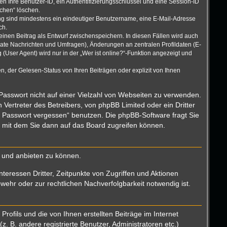
n Ihre Benutzer-ID, ein Authentifizierungsschlüssel und eine Session-ID
schen“ löschen.
rung sind mindestens ein eindeutiger Benutzername, eine E-Mail-Adresse
ch.
einen Beitrag als Entwurf zwischenspeichern. In diesen Fällen wird auch
vate Nachrichten und Umfragen), Änderungen an zentralen Profildaten (E-
User Agent) wird nur in der „Wer ist online?“-Funktion angezeigt und
, der Gelesen-Status von Ihren Beiträgen oder explizit von Ihnen
 Passwort nicht auf einer Vielzahl von Webseiten zu verwenden.
Vertreter des Betreibers, von phpBB Limited oder ein Dritter
n Passwort vergessen“ benutzen. Die phpBB-Software fragt Sie
 mit dem Sie dann auf das Board zugreifen können.
n und anbieten zu können.
teressen Dritter, Zeitpunkte von Zugriffen und Aktionen
hr oder zur rechtlichen Nachverfolgbarkeit notwendig ist.
ofils und die von Ihnen erstellten Beiträge im Internet
. B. andere registrierte Benutzer, Administratoren etc.)